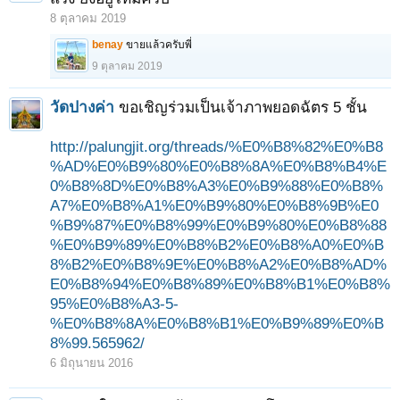
8 ตุลาคม 2019
benay
ขายแล้วครับพี่
9 ตุลาคม 2019
วัดปางค่า
ขอเชิญร่วมเป็นเจ้าภาพยอดฉัตร 5 ชั้น
http://palungjit.org/threads/%E0%B8%82%E0%B8
%AD%E0%B9%80%E0%B8%8A%E0%B8%B4%E
0%B8%8D%E0%B8%A3%E0%B9%88%E0%B8%
A7%E0%B8%A1%E0%B9%80%E0%B8%9B%E0
%B9%87%E0%B8%99%E0%B9%80%E0%B8%88
%E0%B9%89%E0%B8%B2%E0%B8%A0%E0%B
8%B2%E0%B8%9E%E0%B8%A2%E0%B8%AD%
E0%B8%94%E0%B8%89%E0%B8%B1%E0%B8%
95%E0%B8%A3-5-
%E0%B8%8A%E0%B8%B1%E0%B9%89%E0%B
8%99.565962/
6 มิถุนายน 2016