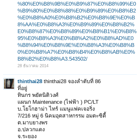
%80%E0%B8%9B%E0%B9%87%E0%B8%99%E0
%B9%80%E0%B8%88%E0%B9%89%E0%B8%B2
%E0%B8%A0%E0%B8%B2%E0%B8%9E%E0%B
8%AA%E0%B8%A3%E0%B9%89%E0%B8%B2%
E0%B8%87%E0%B8%89%E0%B8%B1%E0%B8%
95%E0%B8%A3%E0%B8%A2%E0%B8%AD%E0
%B8%94%E0%B8%9E%E0%B8%A3%E0%B8%B
0%E0%B8%A7%E0%B8%B4%E0%B8%AB%E0%
B8%B2%E0%B8%A3.543502/
28 ธันวาคม 2014
thinthai28
thinthai28 จองลำดับที่ 86
ที่อยู่
ทินกร พยัตนิติวงศ์
แผนก Maintenance (ไฟฟ้า ) PC/LT
บ.โยโกฮาม่า ไทร์ แมนูแฟคเจอริ่ง
7/216 หมู่ 6 นิคมอุตสาหกรรม อมตะซิตี้
ต.มาบยางพร
อ.ปลวกแดง
จ.ระยอง