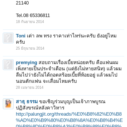
21140
Tel.08 65336811
18 กันยายน 2014
Toni
เต่า ลพ ทรง ราคาเท่าไหร่นะครับ ยังอยู่ไหม
ครับ
25 มิถุนายน 2014
premying
สอบถามเรื่องเบี้ยหน่อยครับ คือแฟนผม
เพิ่งหายเป็นประจำเดือน (แต่ยังไม่หายสนิท) แล้วผม
ลืมไปว่ายังไม่ได้ถอดสร้อยเบี้ยที่ห้อยอยู่ แล้วผมไป
นอนตักแฟน จะเสื่อมไหมครับ
28 เมษายน 2014
สาธุ ธรรม
ขอเชิญร่วมบุญเป็นเจ้าภาพบูรณ
ปฏิสังขรณ์หลังคาวิหาร
http://palungjit.org/threads/%E0%B8%82%E0%B8
%AD%E0%B9%80%E0%B8%8A%E0%B8%B4%E
0%B8%8D%E0%B8%A3%E0%B9%88%E0%B8%