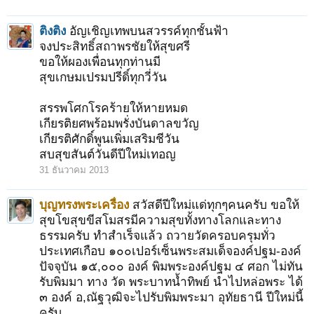
ติงติง
อัญเชิญเทพบนสวรรค์ทุกชั้นฟ้า
จงประสิทธิ์สถาพรชัยให้สุขศรี
ขอให้ผองเพื่อนทุกท่านมี
สุขเกษมเปรมปรีดิ์ทุกวี่วัน
สรรพโศกโรคร้ายให้หายหมด
เกียรติยศพร้อมพรั่งบันดาลขวัญ
เกียรติศักดิ์พูนเพิ่มเสริมชีวัน
สบสุขสันต์วันดีปีใหม่เทอญ
31 ธันวาคม 2013
บุญทรงพระเครื่อง
สวัสดีปีใหม่แด่ทุกๆคนครับ ขอให้
สุขโขสุขขีสโมสรมีความสุขทั้งทางโลกและทาง
ธรรมครับ ทำสำเร็จแล้ว ถวายวัดครอบครุมทั่ว
ประเทศเกือบ ๑๐๐เปอร์เซ็นพระสมเด็จองค์ปฐม-องค์
ปัจจุบัน ๑๕,๐๐๐ องค์ พิมพระองค์ปฐม ๔ ศอก ไม่ทัน
1
2
ถัดไป >
รับพิมมา ทาง วัด พระบาทน้ำทิพย์ นำไปหล่อพระ ได้
๓ องค์ อ,ณัฐวุฒิจะไปรับพิมพระมา อุทัยธานี ปีใหม่นี้
ครับ