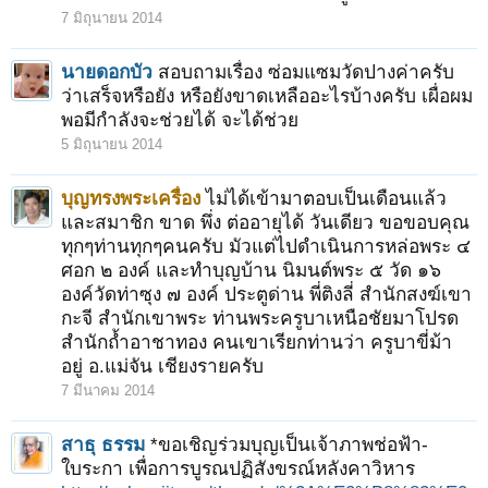
7 มิถุนายน 2014
นายดอกบัว
สอบถามเรื่อง ซ่อมแซมวัดปางค่าครับ
ว่าเสร็จหรือยัง หรือยังขาดเหลืออะไรบ้างครับ เผื่อผม
พอมีกำลังจะช่วยได้ จะได้ช่วย
5 มิถุนายน 2014
บุญทรงพระเครื่อง
ไม่ได้เข้ามาตอบเป็นเดือนแล้ว
และสมาชิก ขาด พึ่ง ต่ออายุได้ วันเดียว ขอขอบคุณ
ทุกๆท่านทุกๆคนครับ มัวแต่ไปดำเนินการหล่อพระ ๔
ศอก ๒ องค์ และทำบุญบ้าน นิมนต์พระ ๕ วัด ๑๖
องค์วัดท่าซุง ๗ องค์ ประตูด่าน พี่ติงลี่ สำนักสงฆ์เขา
กะจี สำนักเขาพระ ท่านพระครูบาเหนือชัยมาโปรด
สำนักถ้ำอาชาทอง คนเขาเรียกท่านว่า ครูบาขี่ม้า
อยู่ อ.แม่จัน เชียงรายครับ
7 มีนาคม 2014
สาธุ ธรรม
*ขอเชิญร่วมบุญเป็นเจ้าภาพช่อฟ้า-
ใบระกา เพื่อการบูรณปฏิสังขรณ์หลังคาวิหาร