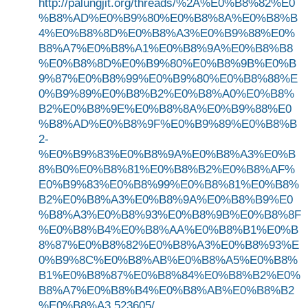
http://palungjit.org/threads/%2A%E0%B8%82%E0
%B8%AD%E0%B9%80%E0%B8%8A%E0%B8%B
4%E0%B8%8D%E0%B8%A3%E0%B9%88%E0%
B8%A7%E0%B8%A1%E0%B8%9A%E0%B8%B8
%E0%B8%8D%E0%B9%80%E0%B8%9B%E0%B
9%87%E0%B8%99%E0%B9%80%E0%B8%88%E
0%B9%89%E0%B8%B2%E0%B8%A0%E0%B8%
B2%E0%B8%9E%E0%B8%8A%E0%B9%88%E0
%B8%AD%E0%B8%9F%E0%B9%89%E0%B8%B
2-
%E0%B9%83%E0%B8%9A%E0%B8%A3%E0%B
8%B0%E0%B8%81%E0%B8%B2%E0%B8%AF%
E0%B9%83%E0%B8%99%E0%B8%81%E0%B8%
B2%E0%B8%A3%E0%B8%9A%E0%B8%B9%E0
%B8%A3%E0%B8%93%E0%B8%9B%E0%B8%8F
%E0%B8%B4%E0%B8%AA%E0%B8%B1%E0%B
8%87%E0%B8%82%E0%B8%A3%E0%B8%93%E
0%B9%8C%E0%B8%AB%E0%B8%A5%E0%B8%
B1%E0%B8%87%E0%B8%84%E0%B8%B2%E0%
B8%A7%E0%B8%B4%E0%B8%AB%E0%B8%B2
%E0%B8%A3.523605/