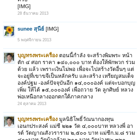
[IMG]
28 ธันวาคม 2013
sunee สุนีย์
[IMG]
5 พฤศจิกายน 2013
บุญทรงพระเครื่อง
ตอนนี้กำลัง จะสร้างพิมพระ หน้า
ตัก ๔ ศอก ราคา ๑๔๐,๐๐๐ บาท ต้องให้พักพวก ร่วม
ด้วย แล้ว เพราะเงินไม่พอ เพื่อจะไปสร้างวัดอื่นๆ แต่
จะอยู่ที่เขาขจีเป็นหลักครับ และสร้าง เหรียญสมเด็จ
องค์ปฐม -องค์ปัจจุบันอีก ๑๔,๐๐๐องค์ แต่จะบอกบุญ
เพิ่ม ให้ได้ ๑๕,๐๐๐องค์ เพื่อถวาย วัด ลูกศิษย์ หลวง
พ่อเหนือกลางออกตกใต้ภาคกลาง
24 ตุลาคม 2013
บุญทรงพระเครื่อง
มูลนิธิโพธิ์วัณนากองทุน
เอนกประสงค์ แม่ชี ๒๒๑ วัด ๔,๐๐๐บาท หลวงพี่ อา
รต์ วัดญาณสังวราราม ๒,๕๐๐ บาท แม่ชีก.ม.๘ รวม
๔๐๐บาท วัดบ้ากล้วย ๒๐๐ บาท วัดม่วงฆะ ๓๒๐