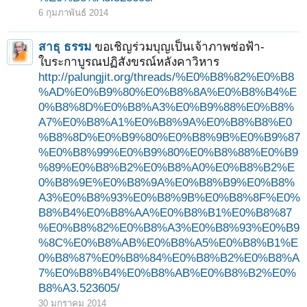
6 กุมภาพันธ์ 2014
สาธุ ธรรม
ขอเชิญร่วมบุญเป็นเจ้าภาพช่อฟ้า-
ใบระกาบูรณปฏิสังขรณ์หลังคาวิหาร
http://palungjit.org/threads/%E0%B8%82%E0%B8
%AD%E0%B9%80%E0%B8%8A%E0%B8%B4%E
0%B8%8D%E0%B8%A3%E0%B9%88%E0%B8%
A7%E0%B8%A1%E0%B8%9A%E0%B8%B8%E0
%B8%8D%E0%B9%80%E0%B8%9B%E0%B9%87
%E0%B8%99%E0%B9%80%E0%B8%88%E0%B9
%89%E0%B8%B2%E0%B8%A0%E0%B8%B2%E
0%B8%9E%E0%B8%9A%E0%B8%B9%E0%B8%
A3%E0%B8%93%E0%B8%9B%E0%B8%8F%E0%
B8%B4%E0%B8%AA%E0%B8%B1%E0%B8%87
%E0%B8%82%E0%B8%A3%E0%B8%93%E0%B9
%8C%E0%B8%AB%E0%B8%A5%E0%B8%B1%E
0%B8%87%E0%B8%84%E0%B8%B2%E0%B8%A
7%E0%B8%B4%E0%B8%AB%E0%B8%B2%E0%
B8%A3.523605/
30 มกราคม 2014