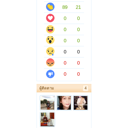
89
21
0
0
0
0
0
0
0
0
0
0
0
0
ผู้ติดตาม
4