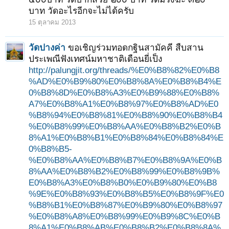
บาท วัดอะไรอีกจะไม่ได้ครับ
15 ตุลาคม 2013
วัดปางค่า
ขอเชิญร่วมทอดกฐินสามัคคี สืบสาน
ประเพณีฟังเทศน์มหาชาติเดือนยี่เป็ง
http://palungjit.org/threads/%E0%B8%82%E0%B8
%AD%E0%B9%80%E0%B8%8A%E0%B8%B4%E
0%B8%8D%E0%B8%A3%E0%B9%88%E0%B8%
A7%E0%B8%A1%E0%B8%97%E0%B8%AD%E0
%B8%94%E0%B8%81%E0%B8%90%E0%B8%B4
%E0%B8%99%E0%B8%AA%E0%B8%B2%E0%B
8%A1%E0%B8%B1%E0%B8%84%E0%B8%84%E
0%B8%B5-
%E0%B8%AA%E0%B8%B7%E0%B8%9A%E0%B
8%AA%E0%B8%B2%E0%B8%99%E0%B8%9B%
E0%B8%A3%E0%B8%B0%E0%B9%80%E0%B8
%9E%E0%B8%93%E0%B8%B5%E0%B8%9F%E0
%B8%B1%E0%B8%87%E0%B9%80%E0%B8%97
%E0%B8%A8%E0%B8%99%E0%B9%8C%E0%B
8%A1%E0%B8%AB%E0%B8%B2%E0%B8%8A%