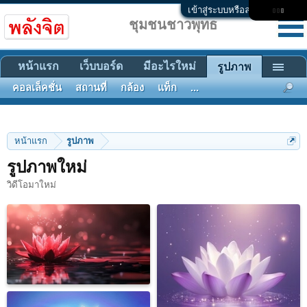
เข้าสู่ระบบหรือลงทะเบียน
ชุมชนชาวพุทธ
หน้าแรก
เว็บบอร์ด
มีอะไรใหม่
รูปภาพ
คอลเล็คชั่น
สถานที่
กล้อง
แท็ก
...
หน้าแรก
รูปภาพ
รูปภาพใหม่
วิดีโอมาใหม่